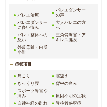
バレエダンサー
バレエ治療
の声
バレエダンサー
大人バレエの方
に多い悩み
へ
バレエ整体への
三角骨障害・ア
想い
キレス腱炎
外反母趾・内反
小趾
症状項目
肩こり
寝違え
ぎっくり腰
背中の痛み
スポーツ障害や
痛み
原因不明の症状
自律神経の乱れ
脊柱管狭窄症