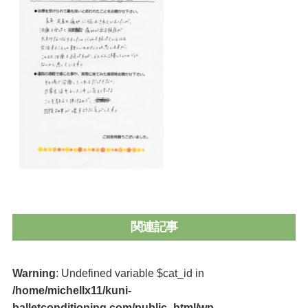
関連記事
Warning
: Undefined variable $cat_id in
/home/michellx11/kuni-
balletconditioning.com/public_html/wp-