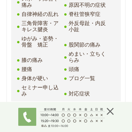
痛み
原因不明の症状
自律神経の乱れ
脊柱管狭窄症
三角骨障害・ア
外反母趾・内反
キレス腱炎
小趾
ゆがみ・姿勢・
骨盤 矯正
股関節の痛み
めまい・立ちく
膝の痛み
らみ
腰痛
頭痛
身体が硬い
ブログ一覧
セミナー申し込
み
対応症状
セミナー
治療家向けセミ
バレエセミナー
ナー