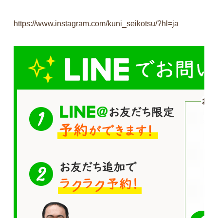
https://www.instagram.com/kuni_seikotsu/?hl=ja