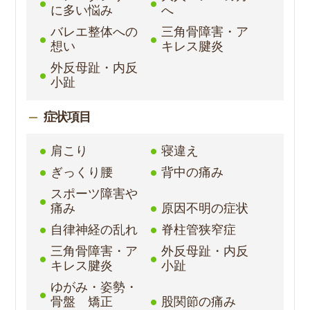
に多い悩み
へ
バレエ整体への
三角骨障害・ア
想い
キレス腱炎
外反母趾・内反
小趾
症状項目
肩こり
寝違え
ぎっくり腰
背中の痛み
スポーツ障害や
痛み
原因不明の症状
自律神経の乱れ
脊柱管狭窄症
三角骨障害・ア
外反母趾・内反
キレス腱炎
小趾
ゆがみ・姿勢・
骨盤 矯正
股関節の痛み