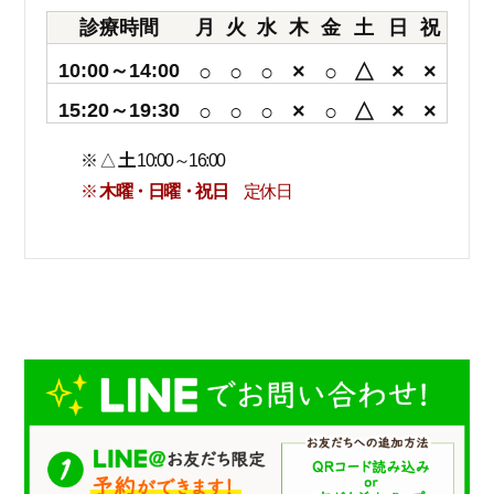
診療時間
月
火
水
木
金
土
日
祝
10:00～14:00
○
○
○
×
○
△
×
×
15:20～19:30
○
○
○
×
○
△
×
×
※ △
土
10:00～16:00
※
木曜・日曜・祝日
定休日