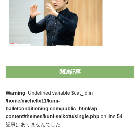
関連記事
Warning
: Undefined variable $cat_id in
/home/michellx11/kuni-
balletconditioning.com/public_html/wp-
content/themes/kuni-seikotu/single.php
on line
54
記事はありませんでした