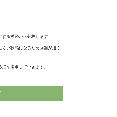
生する神経から分枝します。
にくい状態になるため回復が遅く
る点を追求していきます。
声