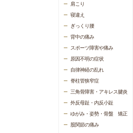
肩こり
寝違え
ぎっくり腰
背中の痛み
スポーツ障害や痛み
原因不明の症状
自律神経の乱れ
脊柱管狭窄症
三角骨障害・アキレス腱炎
外反母趾・内反小趾
ゆがみ・姿勢・骨盤 矯正
股関節の痛み