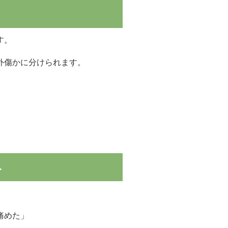
す。
外傷かに分けられます。
み
痛めた」