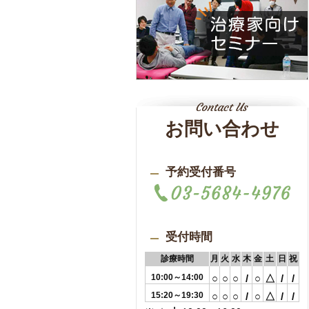
お問い合わせ
予約受付番号
受付時間
診療時間
月
火
水
木
金
土
日
祝
10:00～14:00
○
○
○
/
○
△
/
/
15:20～19:30
○
○
○
/
○
△
/
/