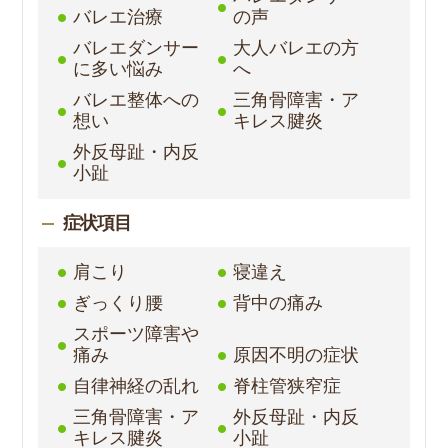
バレエ治療
の声
バレエダンサー
大人バレエの方
に多い悩み
へ
バレエ整体への
三角骨障害・ア
想い
キレス腱炎
外反母趾・内反
小趾
症状項目
肩こり
寝違え
ぎっくり腰
背中の痛み
スポーツ障害や
痛み
原因不明の症状
自律神経の乱れ
脊柱管狭窄症
三角骨障害・ア
外反母趾・内反
キレス腱炎
小趾