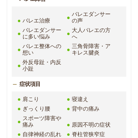
バレエダンサー
バレエ治療
の声
バレエダンサー
大人バレエの方
に多い悩み
へ
バレエ整体への
三角骨障害・ア
想い
キレス腱炎
外反母趾・内反
小趾
症状項目
肩こり
寝違え
ぎっくり腰
背中の痛み
スポーツ障害や
痛み
原因不明の症状
自律神経の乱れ
脊柱管狭窄症