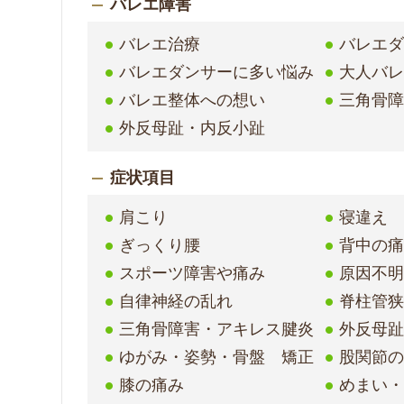
バレエ障害
バレエ治療
バレエ
バレエダンサーに多い悩み
大人バ
バレエ整体への想い
三角骨
外反母趾・内反小趾
症状項目
肩こり
寝違え
ぎっくり腰
背中の
スポーツ障害や痛み
原因不
自律神経の乱れ
脊柱管
三角骨障害・アキレス腱炎
外反母
ゆがみ・姿勢・骨盤 矯正
股関節
膝の痛み
めまい