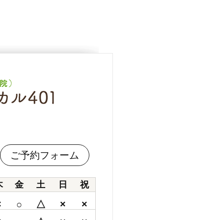
ご予約フォーム
木
金
土
日
祝
×
○
△
×
×