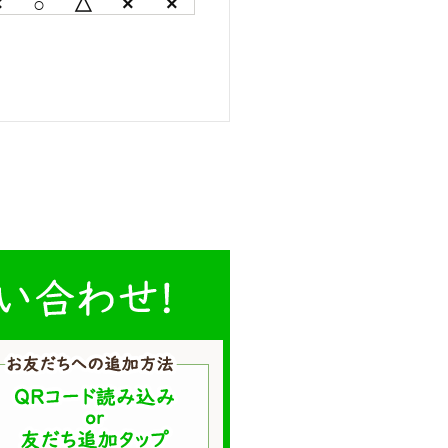
×
○
△
×
×