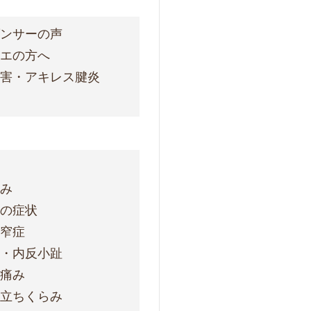
ダンサーの声
レエの方へ
障害・アキレス腱炎
痛み
明の症状
狭窄症
趾・内反小趾
の痛み
・立ちくらみ