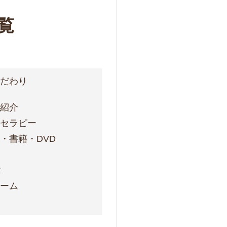
覧
こだわり
フ紹介
ォセラピー
・書籍・DVD
ス
k
ォーム