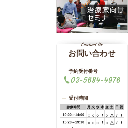
お問い合わせ
予約受付番号
受付時間
診療時間
月
火
水
木
金
土
日
祝
10:00～14:00
○
○
○
/
○
△
/
/
15:20～19:30
○
○
○
/
○
△
/
/