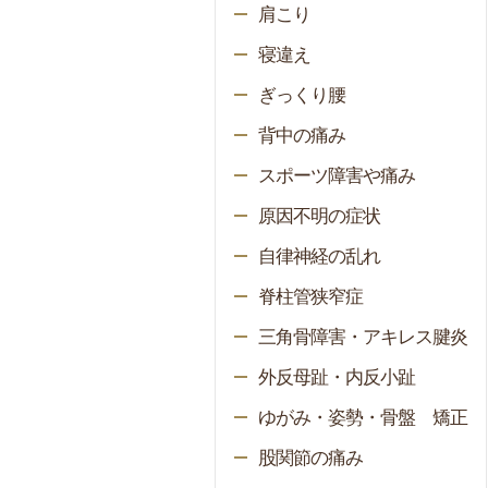
肩こり
寝違え
ぎっくり腰
背中の痛み
スポーツ障害や痛み
原因不明の症状
自律神経の乱れ
脊柱管狭窄症
三角骨障害・アキレス腱炎
外反母趾・内反小趾
ゆがみ・姿勢・骨盤 矯正
股関節の痛み