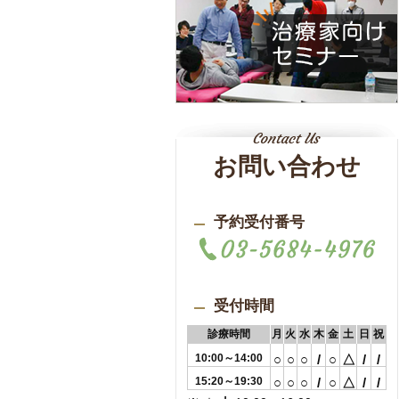
お問い合わせ
予約受付番号
受付時間
診療時間
月
火
水
木
金
土
日
祝
10:00～14:00
○
○
○
/
○
△
/
/
15:20～19:30
○
○
○
/
○
△
/
/