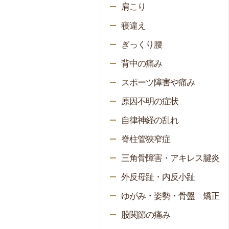
肩こり
寝違え
ぎっくり腰
背中の痛み
スポーツ障害や痛み
原因不明の症状
自律神経の乱れ
脊柱管狭窄症
三角骨障害・アキレス腱炎
外反母趾・内反小趾
ゆがみ・姿勢・骨盤 矯正
股関節の痛み