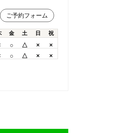
ご予約フォーム
木
金
土
日
祝
×
○
△
×
×
×
○
△
×
×