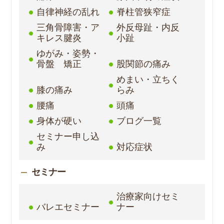
自律神経の乱れ
脊柱管狭窄症
三角骨障害・ア
外反母趾・内反
キレス腱炎
小趾
ゆがみ・姿勢・
骨盤 矯正
股関節の痛み
めまい・立ちく
膝の痛み
らみ
腰痛
頭痛
身体が硬い
ブログ一覧
セミナー申し込
み
対応症状
セミナー
治療家向けセミ
バレエセミナー
ナー