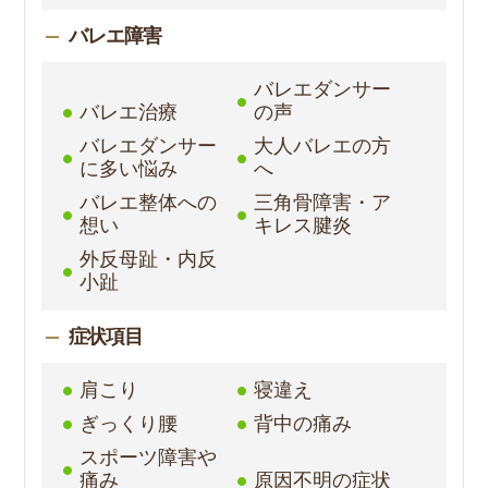
バレエ障害
バレエダンサー
バレエ治療
の声
バレエダンサー
大人バレエの方
に多い悩み
へ
バレエ整体への
三角骨障害・ア
想い
キレス腱炎
外反母趾・内反
小趾
症状項目
肩こり
寝違え
ぎっくり腰
背中の痛み
スポーツ障害や
痛み
原因不明の症状