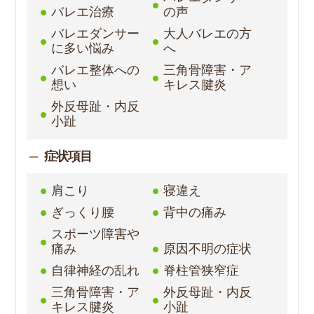
バレエ治療
の声
バレエダンサー
大人バレエの方
に多い悩み
へ
バレエ整体への
三角骨障害・ア
想い
キレス腱炎
外反母趾・内反
小趾
症状項目
肩こり
寝違え
ぎっくり腰
背中の痛み
スポーツ障害や
痛み
原因不明の症状
自律神経の乱れ
脊柱管狭窄症
三角骨障害・ア
外反母趾・内反
キレス腱炎
小趾