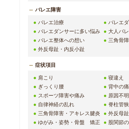
バレエ障害
バレエ治療
バレエ
バレエダンサーに多い悩み
大人バ
バレエ整体への想い
三角骨
外反母趾・内反小趾
症状項目
肩こり
寝違え
ぎっくり腰
背中の
スポーツ障害や痛み
原因不
自律神経の乱れ
脊柱管
三角骨障害・アキレス腱炎
外反母
ゆがみ・姿勢・骨盤 矯正
股関節