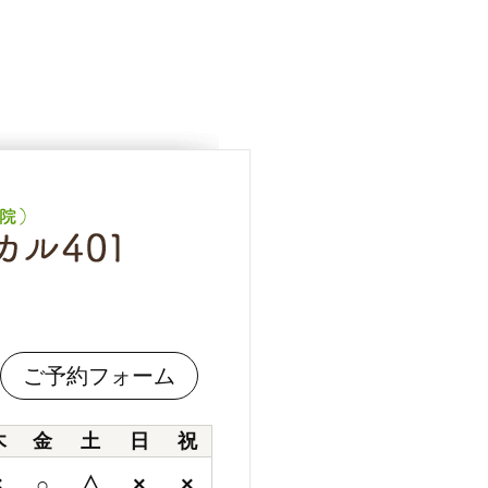
ご予約フォーム
木
金
土
日
祝
×
○
△
×
×