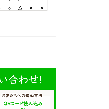
×
○
△
×
×