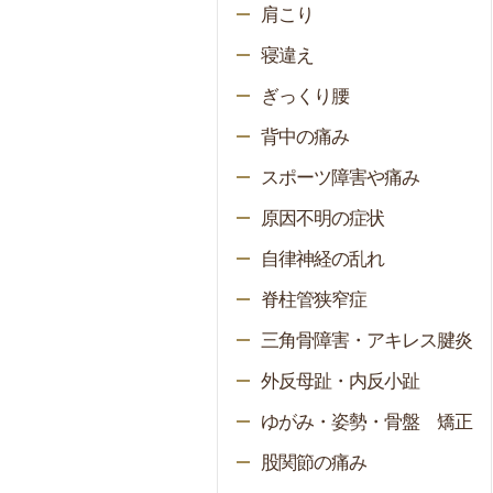
肩こり
寝違え
ぎっくり腰
背中の痛み
スポーツ障害や痛み
原因不明の症状
自律神経の乱れ
脊柱管狭窄症
三角骨障害・アキレス腱炎
外反母趾・内反小趾
ゆがみ・姿勢・骨盤 矯正
股関節の痛み