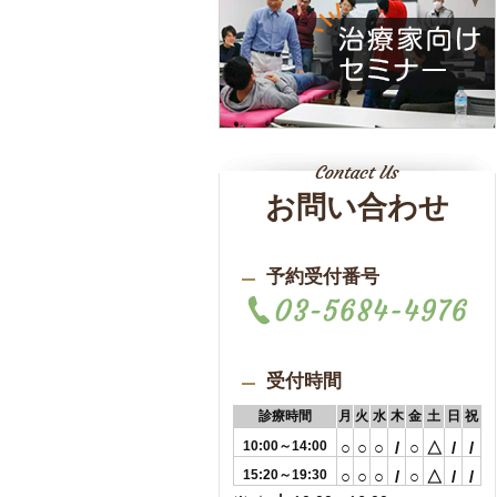
お問い合わせ
予約受付番号
受付時間
診療時間
月
火
水
木
金
土
日
祝
10:00～14:00
○
○
○
/
○
△
/
/
15:20～19:30
○
○
○
/
○
△
/
/