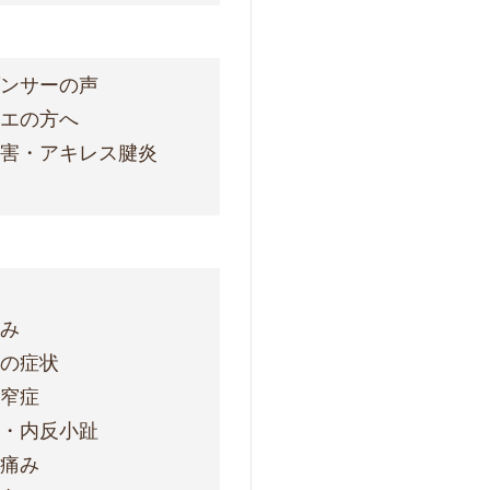
ダンサーの声
レエの方へ
障害・アキレス腱炎
痛み
明の症状
狭窄症
趾・内反小趾
の痛み