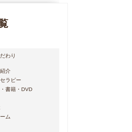
覧
こだわり
フ紹介
ォセラピー
・書籍・DVD
ス
k
ォーム