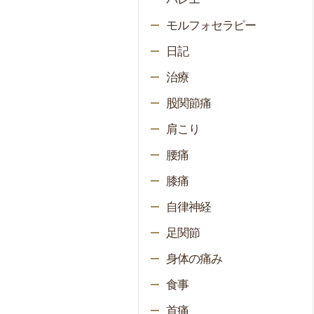
モルフォセラピー
日記
治療
股関節痛
肩こり
腰痛
膝痛
自律神経
足関節
身体の痛み
食事
首痛