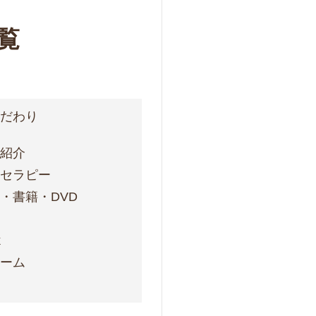
覧
こだわり
フ紹介
ォセラピー
・書籍・DVD
ス
k
ォーム