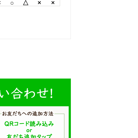
×
○
△
×
×