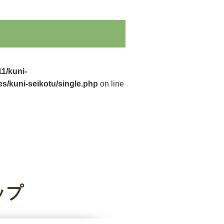
1/kuni-
s/kuni-seikotu/single.php
on line
ップ