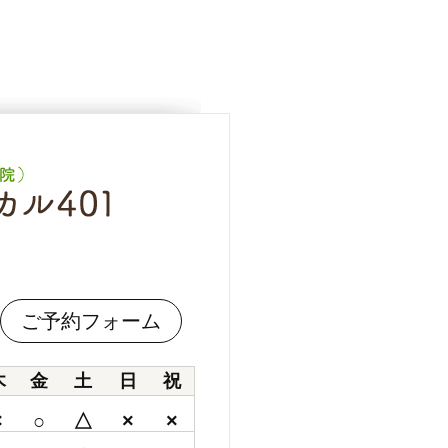
ご予約フォーム
木
金
土
日
祝
×
○
△
×
×