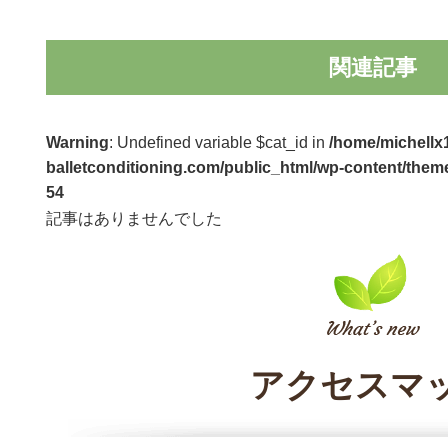
関連記事
Warning
: Undefined variable $cat_id in
/home/michellx1
balletconditioning.com/public_html/wp-content/theme
54
記事はありませんでした
アクセスマ